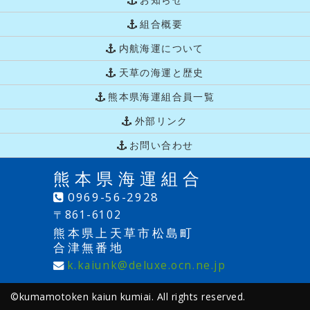
組合概要
内航海運について
天草の海運と歴史
熊本県海運組合員一覧
外部リンク
お問い合わせ
熊本県海運組合
0969-56-2928
〒861-6102
熊本県上天草市松島町
合津無番地
k.kaiunk@deluxe.ocn.ne.jp
©kumamotoken kaiun kumiai. All rights reserved.