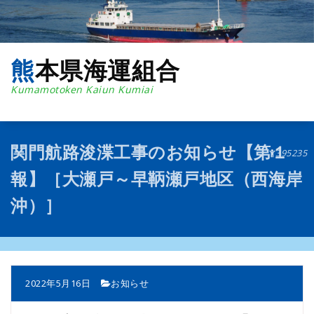
コ
ン
テ
ン
熊本県海運組合
ツ
へ
Kumamotoken Kaiun Kumiai
ス
キ
ッ
プ
関門航路浚渫工事のお知らせ【第１
395235
報】［大瀬戸～早鞆瀬戸地区（西海岸
沖）］
2022年5月16日
お知らせ