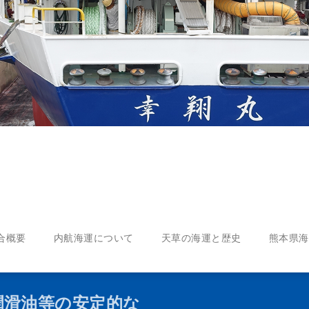
合概要
内航海運について
天草の海運と歴史
熊本県海
潤滑油等の安定的な