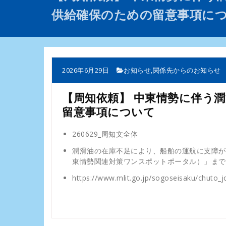
供給確保のための留意事項に
2026年6月29日
お知らせ
,
関係先からのお知らせ
【周知依頼】 中東情勢に伴う
留意事項について
260629_周知文全体
潤滑油の在庫不足により、船舶の運航に支障が
東情勢関連対策ワンスポットポータル）」まで
https://www.mlit.go.jp/sogoseisaku/chuto_j