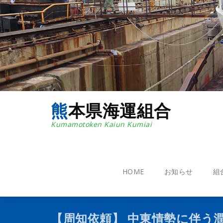
コ
ン
テ
ン
ツ
へ
ス
キ
ッ
プ
熊本県海運組合
Kumamotoken Kaiun Kumiai
HOME
お知らせ
組
【周知依頼】 中東情勢に伴う