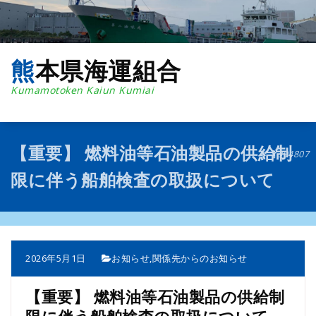
コ
ン
テ
ン
熊本県海運組合
ツ
へ
Kumamotoken Kaiun Kumiai
ス
キ
ッ
プ
【重要】 燃料油等石油製品の供給制
394807
限に伴う船舶検査の取扱について
2026年5月1日
お知らせ
,
関係先からのお知らせ
【重要】 燃料油等石油製品の供給制