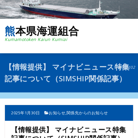
コ
ン
テ
ン
熊本県海運組合
ツ
へ
Kumamotoken Kaiun Kumiai
ス
キ
ッ
プ
【情報提供】 マイナビニュース特集
395102
記事について（SIMSHIP関係記事）
2025年1月30日
お知らせ
,
関係先からのお知らせ
【情報提供】 マイナビニュース特集