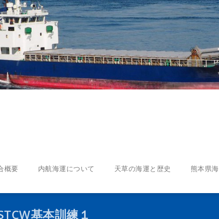
合概要
内航海運について
天草の海運と歴史
熊本県海
STCW基本訓練１