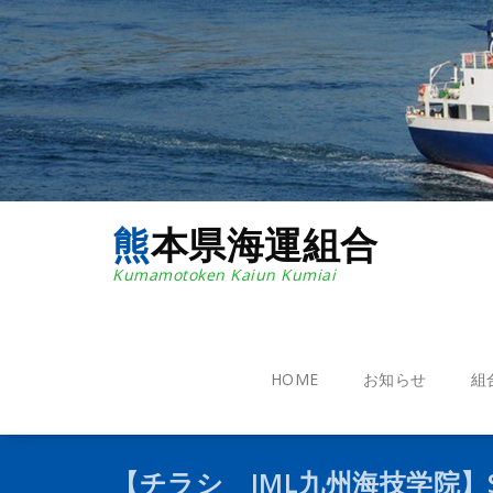
コ
ン
テ
ン
ツ
へ
ス
キ
ッ
プ
熊本県海運組合
Kumamotoken Kaiun Kumiai
HOME
お知らせ
組
【チラシ＿JML九州海技学院】