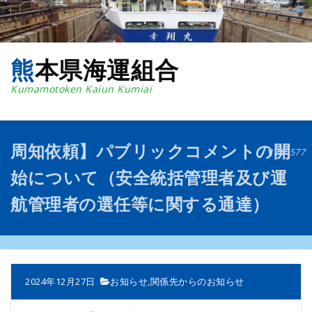
コ
ン
テ
ン
熊本県海運組合
ツ
へ
Kumamotoken Kaiun Kumiai
ス
キ
ッ
プ
周知依頼】パブリックコメントの開
394577
始について（安全統括管理者及び運
航管理者の選任等に関する通達）
2024年12月27日
お知らせ
,
関係先からのお知らせ