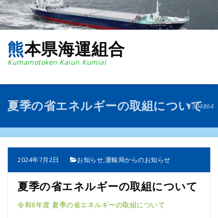
コ
ン
テ
ン
熊本県海運組合
ツ
へ
Kumamotoken Kaiun Kumiai
ス
キ
ッ
プ
夏季の省エネルギーの取組について
394864
2024年7月2日
お知らせ
,
運輸局からのお知らせ
夏季の省エネルギーの取組について
令和6年度 夏季の省エネルギーの取組について