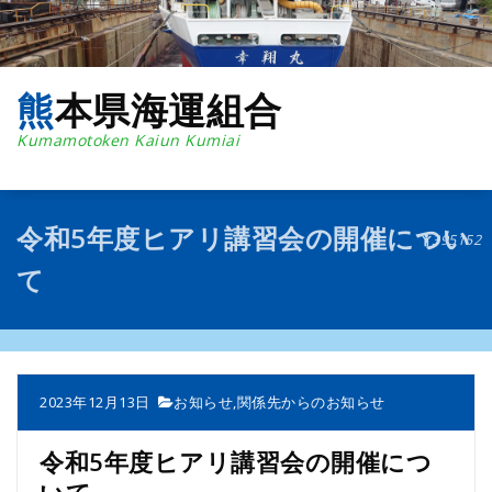
コ
ン
テ
ン
熊本県海運組合
ツ
へ
Kumamotoken Kaiun Kumiai
ス
キ
ッ
プ
令和5年度ヒアリ講習会の開催につい
395152
て
2023年12月13日
お知らせ
,
関係先からのお知らせ
令和5年度ヒアリ講習会の開催につ