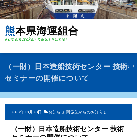
コ
ン
テ
ン
熊本県海運組合
ツ
へ
Kumamotoken Kaiun Kumiai
ス
キ
ッ
プ
（一財）日本造船技術センター 技術
395111
セミナーの開催について
2023年10月20日
お知らせ
,
関係先からのお知らせ
（一財）日本造船技術センター 技術