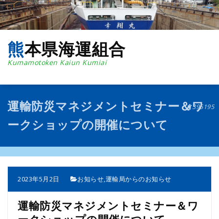
コ
ン
テ
ン
熊本県海運組合
ツ
へ
Kumamotoken Kaiun Kumiai
ス
キ
ッ
プ
運輸防災マネジメントセミナー＆ワ
395195
ークショップの開催について
2023年5月2日
お知らせ
,
運輸局からのお知らせ
運輸防災マネジメントセミナー＆ワ