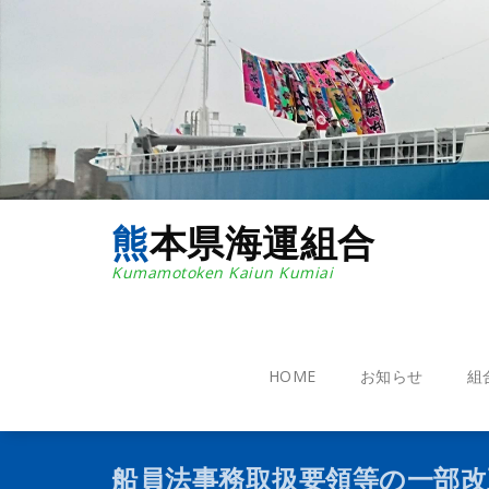
コ
ン
テ
ン
ツ
へ
ス
キ
ッ
プ
熊本県海運組合
Kumamotoken Kaiun Kumiai
HOME
お知らせ
組
船員法事務取扱要領等の一部