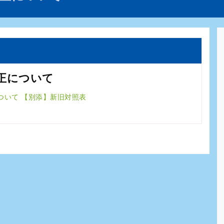
正について
ついて
【別添】新旧対照表