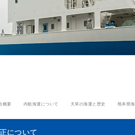
合概要
内航海運について
天草の海運と歴史
熊本県海
改正について