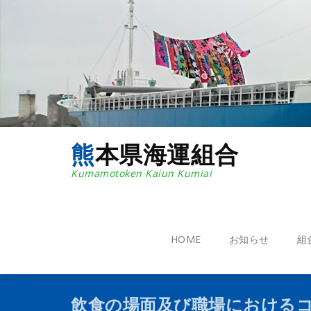
コ
ン
テ
ン
ツ
へ
ス
キ
ッ
プ
熊本県海運組合
Kumamotoken Kaiun Kumiai
HOME
お知らせ
組
飲食の場面及び職場における