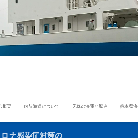
合概要
内航海運について
天草の海運と歴史
熊本県海
コロナ感染症対策の